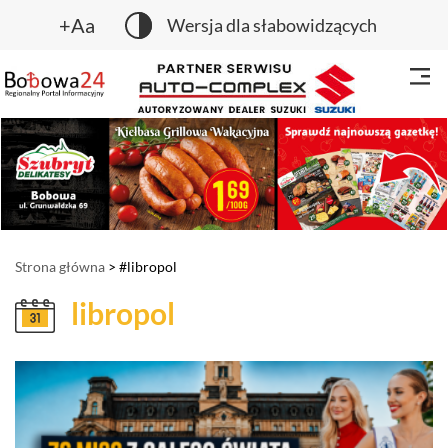
+Aa
Wersja dla słabowidzących
Strona główna
> #libropol
libropol