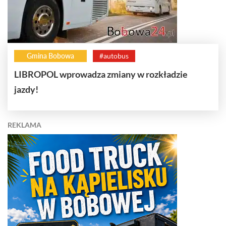
Gmina Bobowa
#autobus
LIBROPOL wprowadza zmiany w rozkładzie
jazdy!
REKLAMA