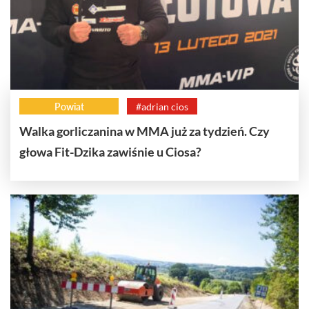
Powiat
#adrian cios
Walka gorliczanina w MMA już za tydzień. Czy
głowa Fit-Dzika zawiśnie u Ciosa?