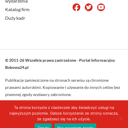
wydarzenia
Katalog firm
Duży kadr
© 2011-26 Wszelkie prawa zastrzeżone - Portal Informacyjny
Bobowa24.pl
Publikacje zamieszczone na stronach serwisu są chronione
prawami autorskimi. Kopiowanie i używanie do innych celów bez
pisemnej zgody wydawcy zabronione.
Ta strona korzysta z ciasteczek aby świadczyć usługi na
Projekt oraz wykonanie: L4web.pl
najwyższym poziomie. Dalsze korzystanie ze strony oznacza,
że zgadzasz się na ich użycie.
Zgoda
Nie wyrażam zgody