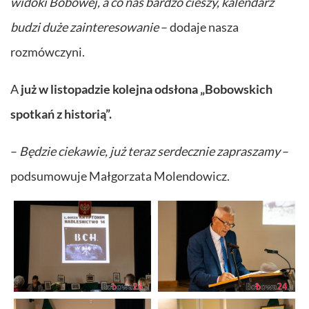
widoki Bobowej, a co nas bardzo cieszy, kalendarz
budzi duże zainteresowanie
– dodaje nasza
rozmówczyni.
A
już w listopadzie kolejna odsłona „Bobowskich
spotkań z historią”.
–
Będzie ciekawie, już teraz serdecznie zapraszamy
–
podsumowuje Małgorzata Molendowicz.