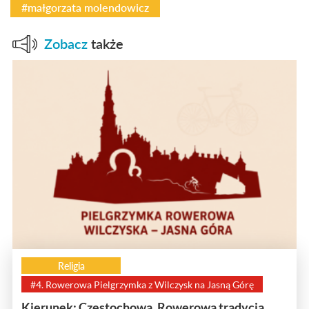
#małgorzata molendowicz
Zobacz
także
Religia
#4. Rowerowa Pielgrzymka z Wilczysk na Jasną Górę
Kierunek: Częstochowa. Rowerowa tradycja