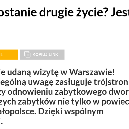
stanie drugie życie? Jes
IL
KOPIUJ LINK
ie udaną wizytę w Warszawie!
zególną uwagę zasługuje trójstro
rzy odnowieniu zabytkowego dwo
szych zabytków nie tylko w powiec
Małopolsce. Dzięki wspólnym
.