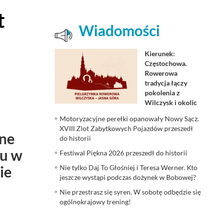
t
Wiadomości
Kierunek:
Częstochowa.
Rowerowa
tradycja łączy
pokolenia z
Wilczysk i okolic
Motoryzacyjne perełki opanowały Nowy Sącz.
XVIII Zlot Zabytkowych Pojazdów przeszedł
nne
do historii
ru w
Festiwal Piękna 2026 przeszedł do historii
ie
Nie tylko Daj To Głośniej i Teresa Werner. Kto
jeszcze wystąpi podczas dożynek w Bobowej?
Nie przestrasz się syren. W sobotę odbędzie się
ogólnokrajowy trening!