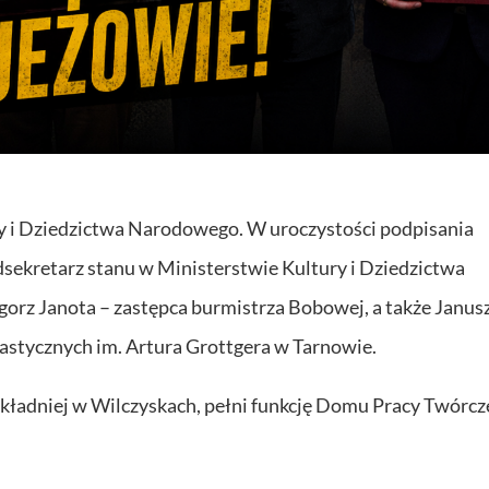
ry i Dziedzictwa Narodowego. W uroczystości podpisania
sekretarz stanu w Ministerstwie Kultury i Dziedzictwa
rz Janota – zastępca burmistrza Bobowej, a także Janus
astycznych im. Artura Grottgera w Tarnowie.
okładniej w Wilczyskach, pełni funkcję Domu Pracy Twórcze