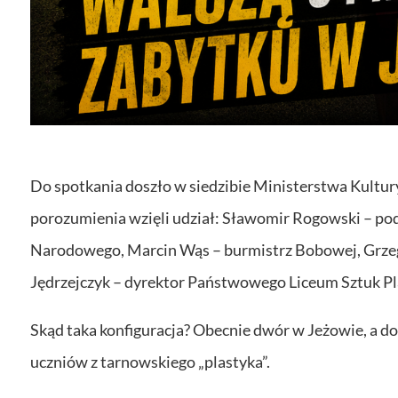
Do spotkania doszło w siedzibie Ministerstwa Kultu
porozumienia wzięli udział: Sławomir Rogowski – pod
Narodowego, Marcin Wąs – burmistrz Bobowej, Grzego
Jędrzejczyk – dyrektor Państwowego Liceum Sztuk Pl
Skąd taka konfiguracja? Obecnie dwór w Jeżowie, a d
uczniów z tarnowskiego „plastyka”.