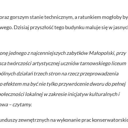
coraz gorszym stanie technicznym, a ratunkiem mogłoby by
ego. Dzisiaj przyszłość tego budynku maluje się w jasnyc
ronę jednego z najcenniejszych zabytków Małopolski, przy
sca twórczości artystycznej uczniów tarnowskiego liceum
lnych działań trzech stron na rzecz przeprowadzenia
 efektem ma być nie tylko przywrócenie dworu do pełnej
ołeczności lokalnej w zakresie inicjatyw kulturalnych i
owa – czytamy.
funduszy zewnętrznych na wykonanie prac konserwatorski