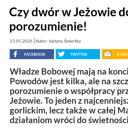
Czy dwór w Jeżowie do
porozumienie!
13.05.2026
Autor: Justyna Śmiertka
FACEBOOK
TWITTER
E-MA
Władze Bobowej mają na konc
Powodów jest kilka, ale na szc
porozumienie o współpracy p
Jeżowie. To jeden z najcenniej
gorlickim, lecz także w całej 
działaniom wróci do świetności