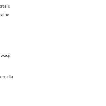
kresie
ealne
wacji,
oru dla