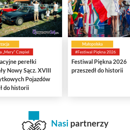
zacja
Małopolska
a „Mery” Czepiel
#Festiwal Piękna 2026
cyjne perełki
Festiwal Piękna 2026
ły Nowy Sącz. XVIII
przeszedł do historii
bytkowych Pojazdów
 do historii
Nasi
partnerzy