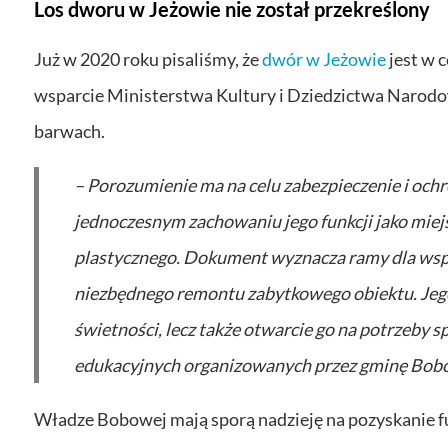
Los dworu w Jeżowie nie został przekreślony
Już w 2020 roku pisaliśmy, że
dwór w Jeżowie
jest w 
wsparcie Ministerstwa Kultury i Dziedzictwa Narodow
barwach.
– Porozumienie ma na celu zabezpieczenie i och
jednoczesnym zachowaniu jego funkcji jako miej
plastycznego. Dokument wyznacza ramy dla wspó
niezbędnego remontu zabytkowego obiektu. Jego
świetności, lecz także otwarcie go na potrzeby sp
edukacyjnych organizowanych przez gminę Bob
Władze Bobowej mają sporą nadzieję na pozyskanie 