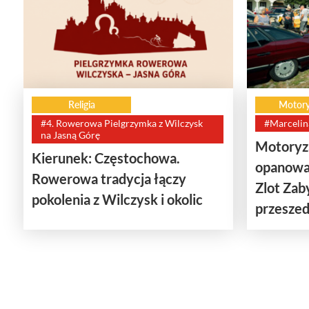
Religia
Motory
#4. Rowerowa Pielgrzymka z Wilczysk
#Marcelin
na Jasną Górę
Motoryza
Kierunek: Częstochowa.
opanowa
Rowerowa tradycja łączy
Zlot Za
pokolenia z Wilczysk i okolic
przeszedł