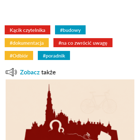
Kącik czytelnika
#budowy
#dokumentacja
#na co zwrócić uwagę
#Odbiór
#poradnik
Zobacz
także