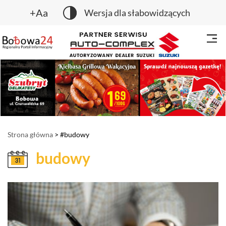
+Aa
Wersja dla słabowidzących
Strona główna
> #budowy
budowy