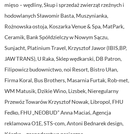
mięso – wędliny, Skup i sprzedaż zwierząt rzeźnych i
hodowlanych Sławomir Basta, Muszynianka,
Rożnowska ostoja, Koszarka Venue & Spa, MatPark,
Ceramik, Bank Spółdzielczy w Nowym Sączu,
Sunjacht, Platinium Travel, Krzysztof Jawor (IBIS,BP,
JAW TRANS), U Raka, Sklep wędkarski, DB Patron,
Filipowicz budownictwo, noi Resort, Bistro Ułan,
Firma Koral, Bus Brothers, Masarnia Furtak, Rob-met,
WM Matusik, Dzikie Wino, Lizsbek, Nieregularny
Przewóz Towarów Krzysztof Nowak, Libropol, FHU
Fedko, FHU „NEOBUD” Anna Maciaś, Agencja
reklamowa O1E, STS-com, Antoni Bednarek design,
Kószka – gospodarstwo pasieczne.