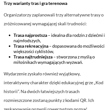
Trzy warianty tras i gra terenowa
Organizatorzy zaplanowali trzy alternatywne trasy o
zróżnicowanej wymagającej skali trudności:
Trasa najprostsza
– idealna dla rodzin z dziećmi i
najmłodszych,
Trasa rekreacyjna
– dopasowana do możliwości
większości cyklistów,
Trasa najtrudniejsza
– stworzona z myślą o
miłośnikach wymagających wyzwań.
Wydarzenie zyskało również wyjątkowy,
interaktywny charakter dzięki edukacyjnej grze „Kod
historii”. Na dwóch łatwiejszych trasach
rozmieszczone zostaną punkty z kodami QR. Ich
zeskanowanie pozwoli rowerzystom poznać