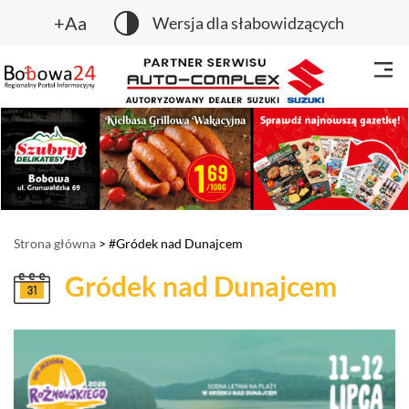
+Aa
Wersja dla słabowidzących
Strona główna
> #Gródek nad Dunajcem
Gródek nad Dunajcem