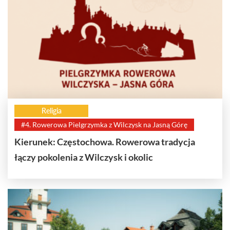
Religia
#4. Rowerowa Pielgrzymka z Wilczysk na Jasną Górę
Kierunek: Częstochowa. Rowerowa tradycja
łączy pokolenia z Wilczysk i okolic