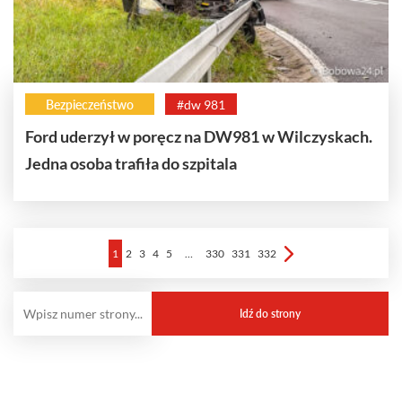
Bezpieczeństwo
#dw 981
Ford uderzył w poręcz na DW981 w Wilczyskach.
Jedna osoba trafiła do szpitala
1
2
3
4
5
…
330
331
332