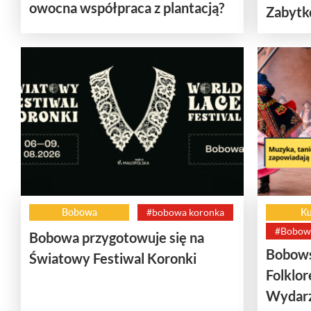
owocna współpraca z plantacją?
Zabytk
Bobowa
#bobowa koronka
Ku
#Bobows
Bobowa przygotowuje się na
Bobows
Światowy Festiwal Koronki
Folklor
Wydarz