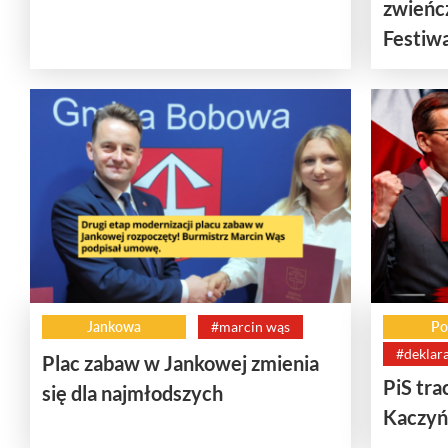
zwieńc
Festiwal
Jankowa
#marcin wąs
Po
#deklara
Plac zabaw w Jankowej zmienia
PiS tra
się dla najmłodszych
Kaczyń