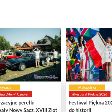
ryzacja
Małopolska
ina „Mery” Czepiel
#Festiwal Piękna 2026
zacyjne perełki
Festiwal Piękna 20
ały Nowy Sącz. XVIII Zlot
do historii