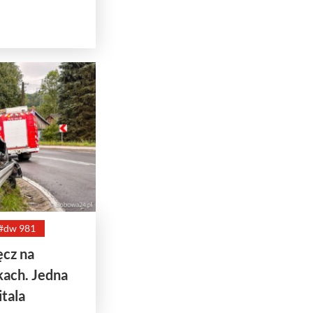
#dw 981
ęcz na
ach. Jedna
itala