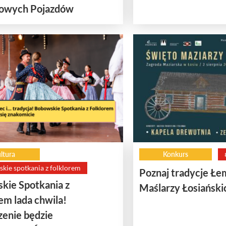
owych Pojazdów
ltura
Konkurs
kie spotkania z folklorem
Poznaj tradycje Ł
kie Spotkania z
Maślarzy Łosiański
em lada chwila!
enie będzie