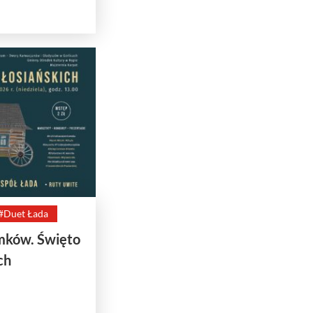
#Duet Łada
emków. Święto
ch