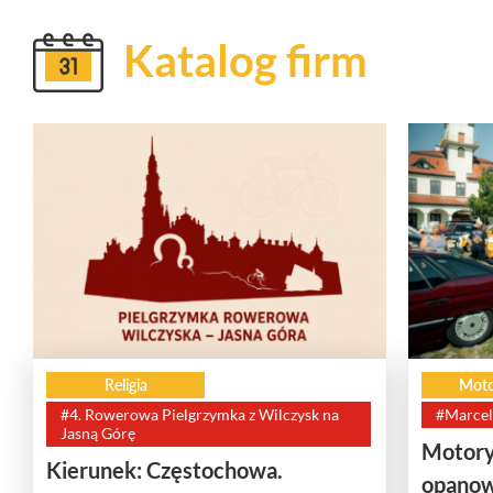
Katalog firm
Religia
Moto
#4. Rowerowa Pielgrzymka z Wilczysk na
#Marcel
Jasną Górę
Motory
Kierunek: Częstochowa.
opanow