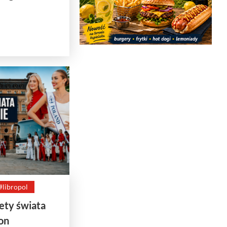
#libropol
ety świata
on