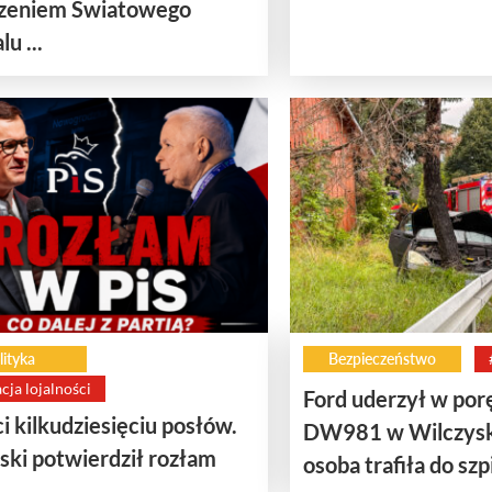
zeniem Światowego
u ...
lityka
Bezpieczeństwo
cja lojalności
Ford uderzył w por
ci kilkudziesięciu posłów.
DW981 w Wilczysk
ski potwierdził rozłam
osoba trafiła do szp