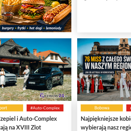
port
#Auto-Complex
Bobowa
zepiel i Auto-Complex
Najpiękniejsze kobi
ają na XVIII Zlot
wybierają nasz regi