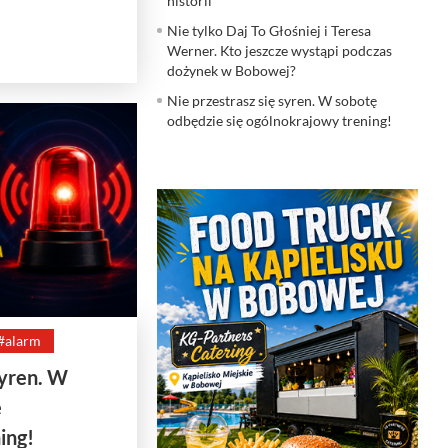
historii
Nie tylko Daj To Głośniej i Teresa
Werner. Kto jeszcze wystąpi podczas
dożynek w Bobowej?
Nie przestrasz się syren. W sobotę
odbędzie się ogólnokrajowy trening!
#alarm
syren. W
ę
ing!