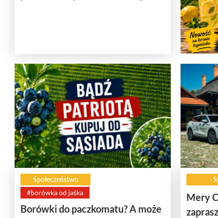
Społeczeństwo
S
#borówka od jaśka
Mery C
Borówki do paczkomatu? A może
zaprasz