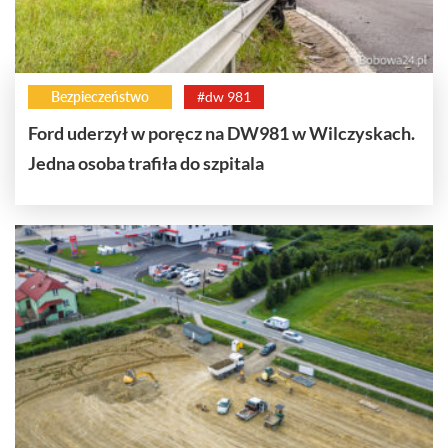
Bezpieczeństwo
#dw 981
Ford uderzył w poręcz na DW981 w Wilczyskach.
Jedna osoba trafiła do szpitala