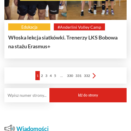
Edukacja
#Anderlini Volley Camp
Włoska lekcja siatkówki. Trenerzy LKS Bobowa
na stażu Erasmus+
1
2
3
4
5
…
330
331
332
Wiadomości