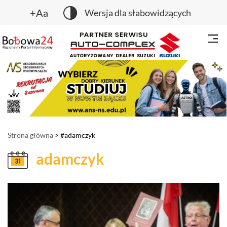
+Aa
Wersja dla słabowidzących
Strona główna
> #adamczyk
adamczyk