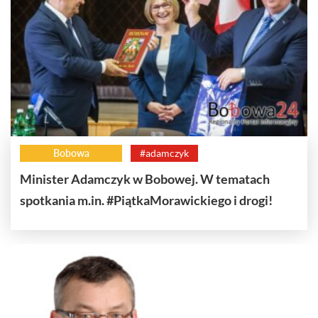
Bobowa
#adamczyk
Minister Adamczyk w Bobowej. W tematach
spotkania m.in. #PiątkaMorawickiego i drogi!