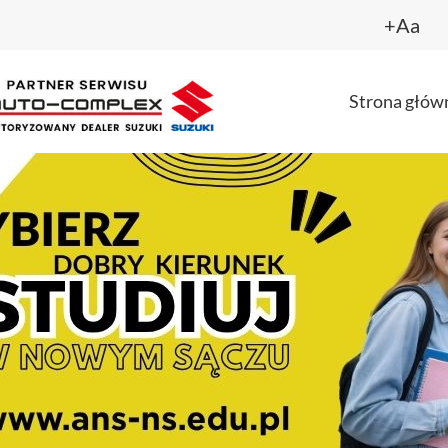
+Aa
Strona głów