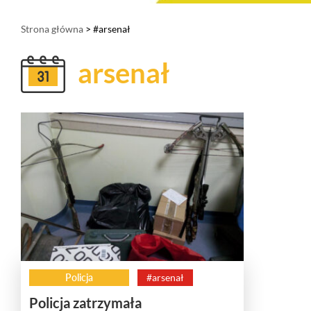
Strona główna
> #arsenał
arsenał
Policja
#arsenał
Policja zatrzymała