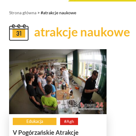
Strona główna
> #atrakcje naukowe
atrakcje naukowe
Edukacja
#Agh
V Pogórzańskie Atrakcje