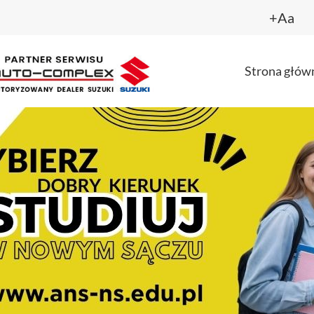
+Aa
Strona głów