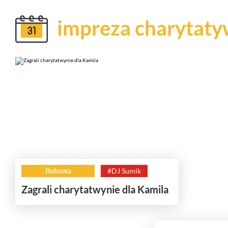
impreza charytat
Bobowa
#DJ Sumik
Zagrali charytatwynie dla Kamila