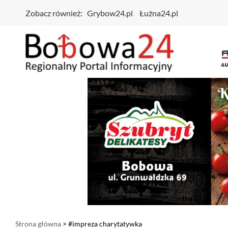
Zobacz również:
Grybow24.pl
Łużna24.pl
Strona główna
> #impreza charytatywka