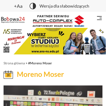
+Aa
Wersja dla słabowidzących
Strona główna
> #Moreno Moser
Moreno Moser