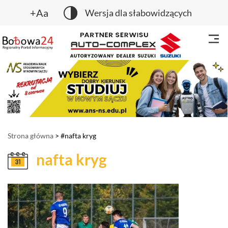
+Aa
Wersja dla słabowidzących
Strona główna
> #nafta kryg
nafta kryg