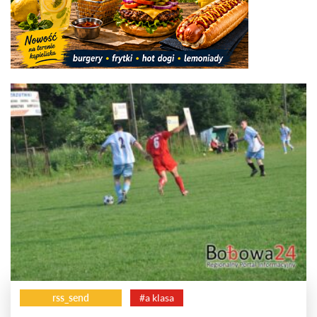
rss_send
#a klasa