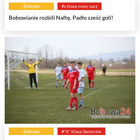
Bobowa
#a klasa nowy sacz
Bobowianie rozbili Naftę. Padło sześć goli!
Bobowa
#"A" Klasa Seniorów