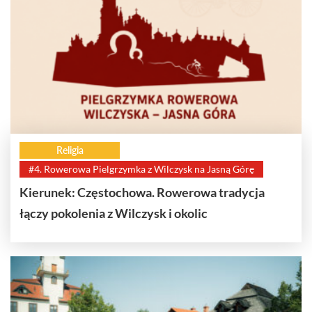
Religia
#4. Rowerowa Pielgrzymka z Wilczysk na Jasną Górę
Kierunek: Częstochowa. Rowerowa tradycja
łączy pokolenia z Wilczysk i okolic