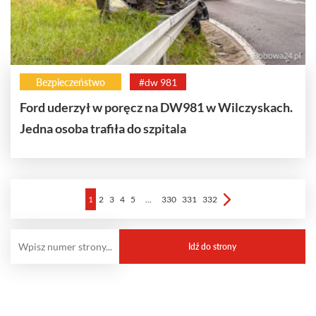
Bezpieczeństwo
#dw 981
Ford uderzył w poręcz na DW981 w Wilczyskach.
Jedna osoba trafiła do szpitala
1
2
3
4
5
…
330
331
332