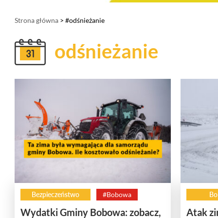
Strona główna
> #odśnieżanie
odśnieżanie
Bezpieczeństwo
#Bobowa
Bo
Wydatki Gminy Bobowa: zobacz,
Atak zi