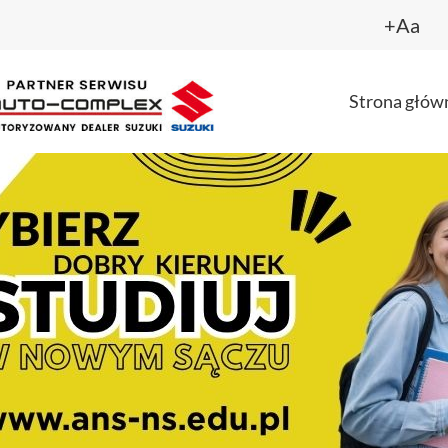
+Aa
Strona głów