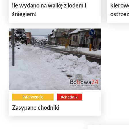
ile wydano na walkę z lodem i
kierow
śniegiem!
ostrzeż
Interwencje
#chodniki
Zasypane chodniki