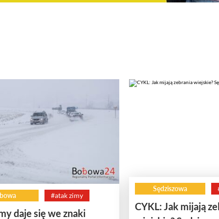
Sędziszowa
bowa
#atak zimy
CYKL: Jak mijają ze
my daje się we znaki