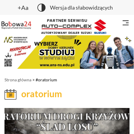
+Aa
Wersja dla słabowidzących
Strona główna
> #oratorium
oratorium