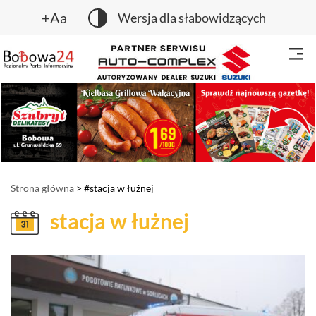
+Aa
Wersja dla słabowidzących
Strona główna
> #stacja w łużnej
stacja w łużnej