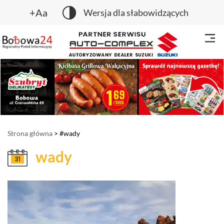
+Aa
Wersja dla słabowidzących
Strona główna
> #wady
wady