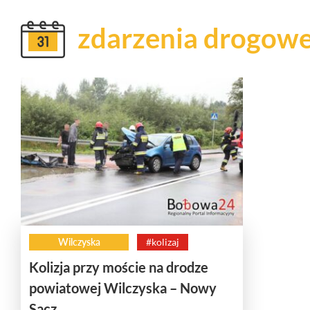
zdarzenia drogow
Wilczyska
#kolizaj
Kolizja przy moście na drodze
powiatowej Wilczyska – Nowy
Sącz