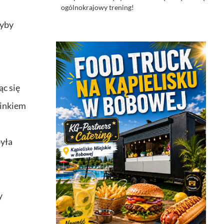
ogólnokrajowy trening!
dyby
ąc się
cinkiem
była
y