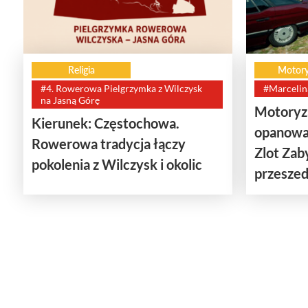
Religia
Motory
#4. Rowerowa Pielgrzymka z Wilczysk
#Marcelin
na Jasną Górę
Motoryza
Kierunek: Częstochowa.
opanowa
Rowerowa tradycja łączy
Zlot Za
pokolenia z Wilczysk i okolic
przeszedł