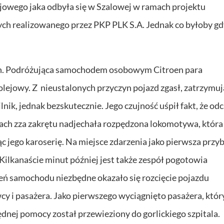
lejowego jaka odbyła się w Szalowej w ramach projektu
ych realizowanego przez PKP PLK S.A. Jednak co byłoby g
ch. Podróżująca samochodem osobowym Citroen para
lejowy. Z nieustalonych przyczyn pojazd zgasł, zatrzymuj
ik, jednak bezskutecznie. Jego czujność uśpił fakt, że od
hwilach zza zakrętu nadjechała rozpędzona lokomotywa, która
 jego karoserię. Na miejsce zdarzenia jako pierwsza przy
Kilkanaście minut później jest także zespół pogotowia
eń samochodu niezbędne okazało się rozcięcie pojazdu
y i pasażera. Jako pierwszego wyciągnięto pasażera, któr
dnej pomocy został przewieziony do gorlickiego szpitala.