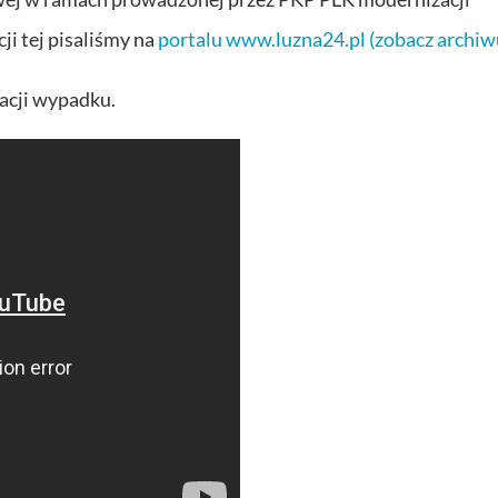
i tej pisaliśmy na
portalu www.luzna24.pl (zobacz archi
acji wypadku.