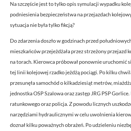
Na szczęście jest to tylko opis symulacji wypadku ko
podniesienia bezpieczeństwa na przejazdach kolejow
sytuacja nie była tylko fikcją?
Do zdarzenia doszło w godzinach przed południowy
mieszkańców przejeżdżała przez strzeżony przejazd ko
na torach. Kierowca próbował ponownie uruchomić siln
tej linii kolejowej rzadko jeżdżą pociągi. Po kilku c
przesunęła samochód o kilkadziesiąt metrów, miażdżąc
jednostka OSP Szalowa oraz zastęp JRG PSP Gorlice. 
ratunkowego oraz policja. Z powodu licznych uszkodz
narzędziami hydraulicznymi w celu uwolnienia kierowc
doznał kilku poważnych obrażeń. Po udzieleniu niezbę