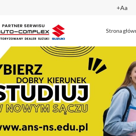
+Aa
Strona głów