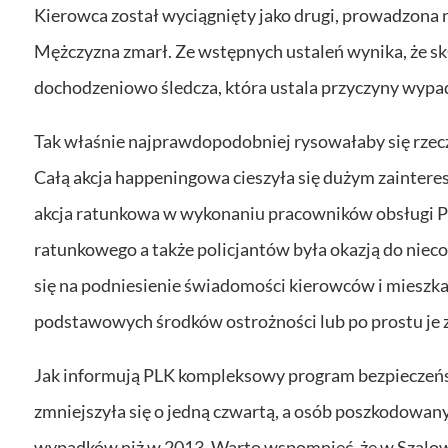
Kierowca został wyciągnięty jako drugi, prowadzona n
Mężczyzna zmarł. Ze wstępnych ustaleń wynika, że sk
dochodzeniowo śledcza, która ustala przyczyny wypa
Tak właśnie najprawdopodobniej rysowałaby się rzecz
Całą akcja happeningowa cieszyła się dużym zaint
akcja ratunkowa w wykonaniu pracowników obsługi P
ratunkowego a także policjantów była okazją do niec
się na podniesienie świadomości kierowców i mieszk
podstawowych środków ostrożności lub po prostu je 
Jak informują PLK kompleksowy program bezpieczeńst
zmniejszyła się o jedną czwartą, a osób poszkodowa
wypadków niż w 2013. Warto wspomnieć, że w Szalo