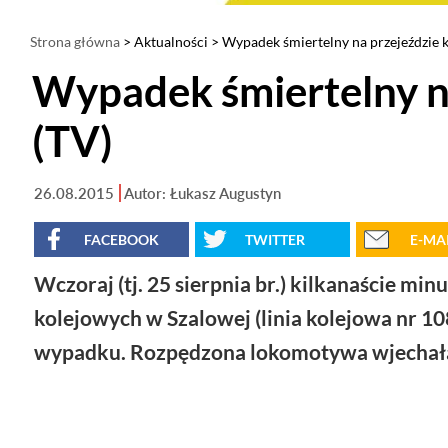
Strona główna
>
Aktualności
> Wypadek śmiertelny na przejeździe 
Wypadek śmiertelny n
(TV)
26.08.2015
Autor: Łukasz Augustyn
FACEBOOK
TWITTER
E-MA
Wczoraj (tj. 25 sierpnia br.) kilkanaście mi
kolejowych w Szalowej (linia kolejowa nr 1
wypadku. Rozpędzona lokomotywa wjechała