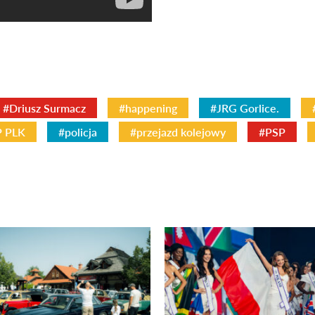
#Driusz Surmacz
#happening
#JRG Gorlice.
 PLK
#policja
#przejazd kolejowy
#PSP