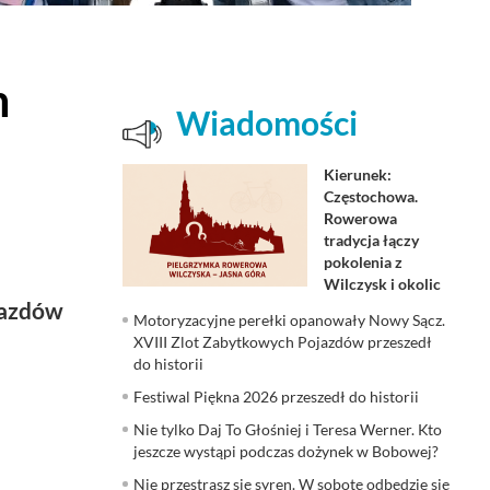
m
Wiadomości
Kierunek:
Częstochowa.
Rowerowa
tradycja łączy
pokolenia z
Wilczysk i okolic
ejazdów
Motoryzacyjne perełki opanowały Nowy Sącz.
XVIII Zlot Zabytkowych Pojazdów przeszedł
do historii
Festiwal Piękna 2026 przeszedł do historii
Nie tylko Daj To Głośniej i Teresa Werner. Kto
jeszcze wystąpi podczas dożynek w Bobowej?
Nie przestrasz się syren. W sobotę odbędzie się