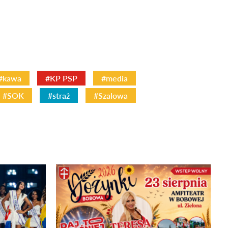
#kawa
#KP PSP
#media
#SOK
#straż
#Szalowa