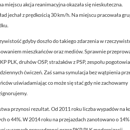
a miejscu akcja reanimacyjna okazała się nieskuteczna.
ład jechał z prędkością 30 km/h. Na miejscu pracowała gr
dku.
ywistość gdyby doszło do takiego zdarzenia w rzeczywisto
eresowaniem mieszkańców oraz mediów. Sprawnie przepro
KP PLK, druhów OSP, strażaków z PSP, zespołu pogotowia
odziennych ćwiczeń. Zaś sama symulacja bez wątpienia prz
ańców uświadamiając co może się stać gdy nie zachowamy
zignorujemy.
wa przynosi rezultat. Od 2011 roku liczba wypadów na ko
nych o 44%. W 2014 roku na przejazdach zanotowano o 14%
wej w ramach prowadzonej przez PKP PLK modernizacji