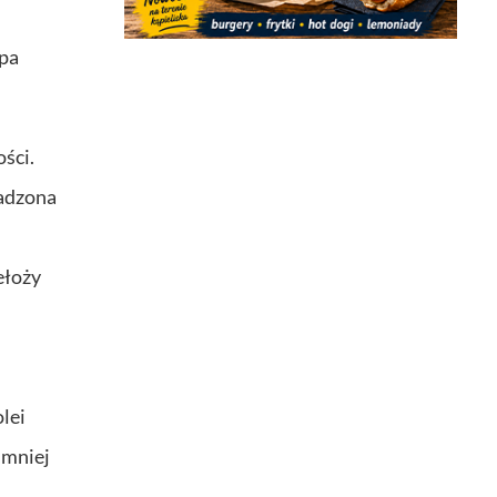
upa
ści.
wadzona
ełoży
lei
 mniej