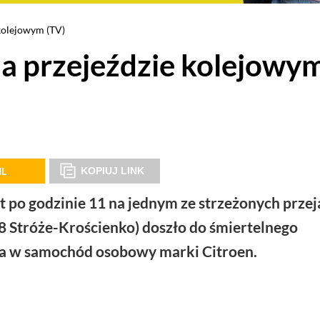
kolejowym (TV)
a przejeździe kolejowy
IL
KOPIUJ LINK
nut po godzinie 11 na jednym ze strzeżonych prz
08 Stróże-Krościenko) doszło do śmiertelnego
 w samochód osobowy marki Citroen.