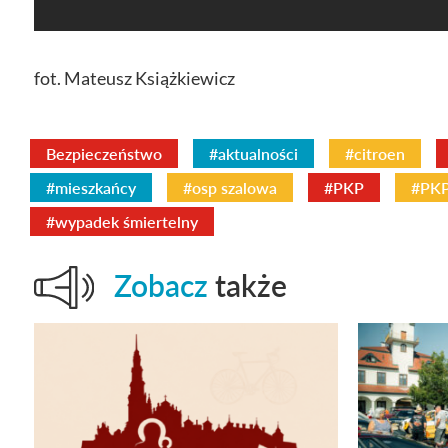
fot. Mateusz Książkiewicz
Bezpieczeństwo
#aktualności
#citroen
#mieszkańcy
#osp szalowa
#PKP
#PKP
#wypadek śmiertelny
Zobacz
także