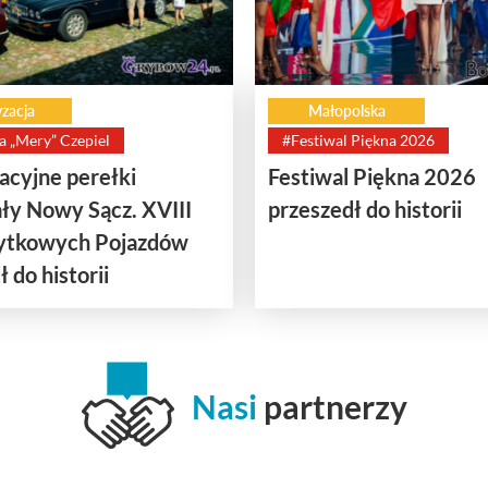
zacja
Małopolska
a „Mery” Czepiel
#Festiwal Piękna 2026
cyjne perełki
Festiwal Piękna 2026
ły Nowy Sącz. XVIII
przeszedł do historii
bytkowych Pojazdów
 do historii
Nasi
partnerzy