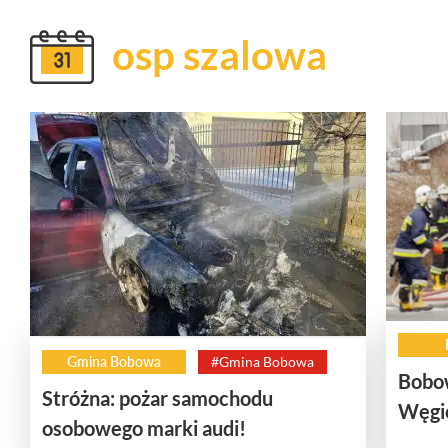
osp szalowa
Gmina Bobowa
#Gmina Bobowa
Bobow
Stróżna: pożar samochodu
Węgie
osobowego marki audi!