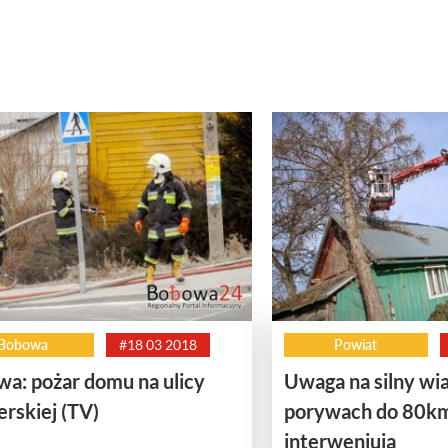
Bobowa
#18 03 2018
Powiat
a: pożar domu na ulicy
Uwaga na silny wia
rskiej (TV)
porywach do 80km
interweniują