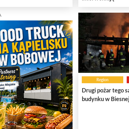
A
Region
Drugi pożar tego 
budynku w Biesne