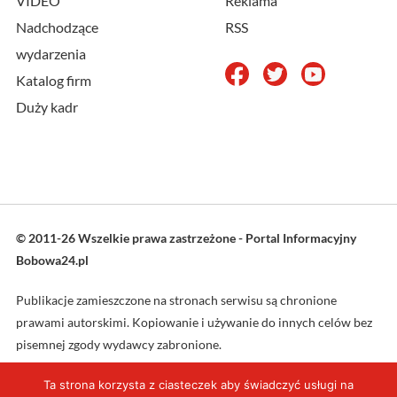
VIDEO
Reklama
Nadchodzące
RSS
wydarzenia
Katalog firm
Duży kadr
© 2011-26 Wszelkie prawa zastrzeżone - Portal Informacyjny
Bobowa24.pl
Publikacje zamieszczone na stronach serwisu są chronione
prawami autorskimi. Kopiowanie i używanie do innych celów bez
pisemnej zgody wydawcy zabronione.
Ta strona korzysta z ciasteczek aby świadczyć usługi na
Projekt oraz wykonanie: L4web.pl