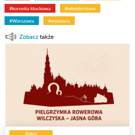
#koronka klockowa
#ministerstwo
#Warszawa
#wystawa
Zobacz
także
Religia