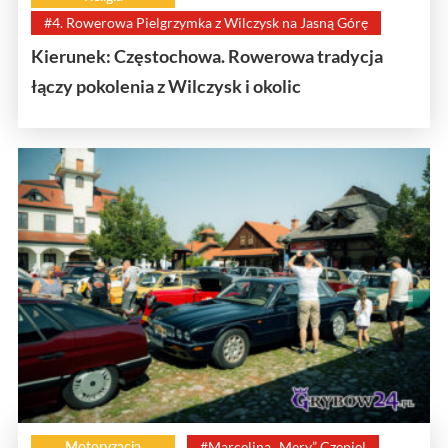
#4. Rowerowa Pielgrzymka z Wilczysk na Jasną Górę
Kierunek: Częstochowa. Rowerowa tradycja
łączy pokolenia z Wilczysk i okolic
Motoryzacja
#Marcelina „Mery” Czepiel