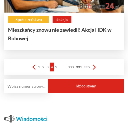
Społeczeństwo
#akcja
Mieszkańcy znowu nie zawiedli! Akcja HDK w
Bobowej
1
2
3
4
5
…
330
331
332
Wiadomości