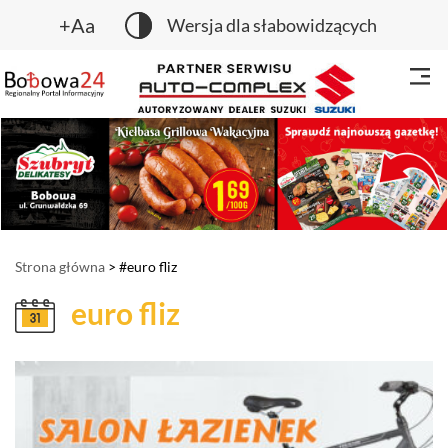
+Aa
Wersja dla słabowidzących
Strona główna
> #euro fliz
euro fliz