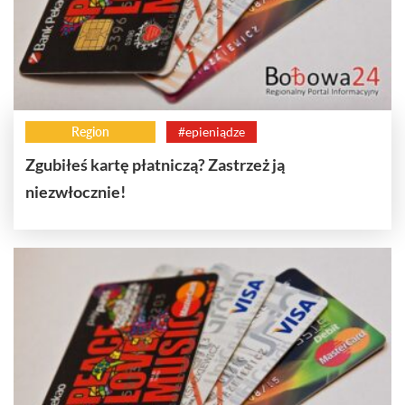
Region
#epieniądze
Zgubiłeś kartę płatniczą? Zastrzeż ją
niezwłocznie!