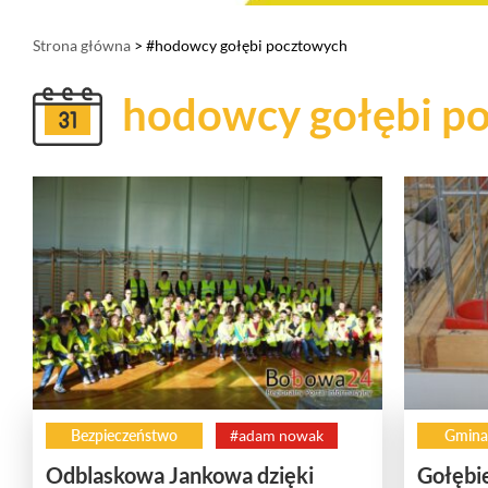
Strona główna
> #hodowcy gołębi pocztowych
hodowcy gołębi p
Bezpieczeństwo
#adam nowak
Gmina
Odblaskowa Jankowa dzięki
Gołębi