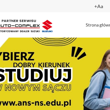
+Aa
Strona głów