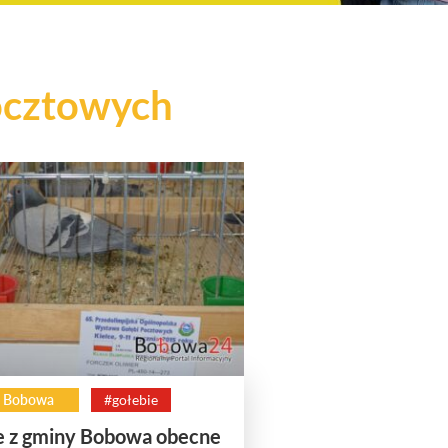
ocztowych
 Bobowa
#gołebie
e z gminy Bobowa obecne