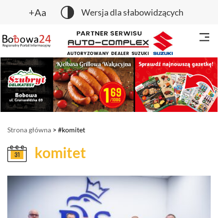
+Aa
Wersja dla słabowidzących
Strona główna
> #komitet
komitet