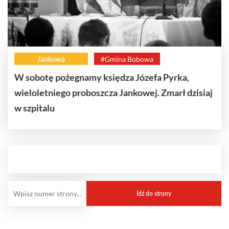
Jankowa
#Gmina Bobowa
W sobotę pożegnamy księdza Józefa Pyrka,
wieloletniego proboszcza Jankowej. Zmarł dzisiaj
w szpitalu