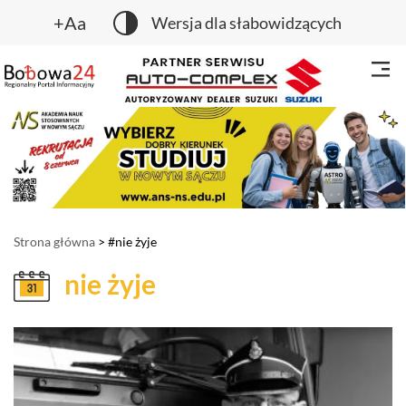
+Aa
Wersja dla słabowidzących
Strona główna
> #nie żyje
nie żyje