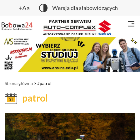
+Aa
Wersja dla słabowidzących
Strona główna
> #patrol
patrol