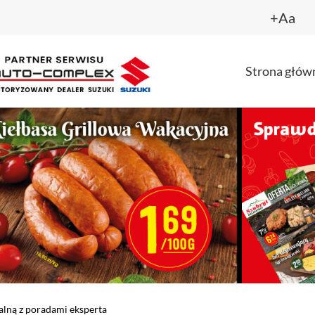
+Aa
Strona głów
ealną z poradami eksperta