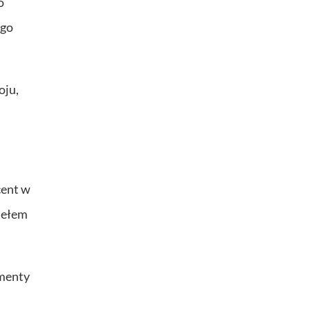
o
ego
oju,
cent w
iełem
ementy