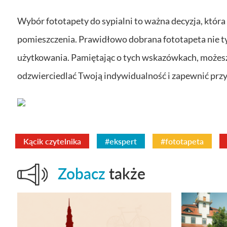
Wybór fototapety do sypialni to ważna decyzja, któr
pomieszczenia. Prawidłowo dobrana fototapeta nie tyl
użytkowania. Pamiętając o tych wskazówkach, możesz s
odzwierciedlać Twoją indywidualność i zapewnić pr
Kącik czytelnika
#ekspert
#fototapeta
Zobacz
także