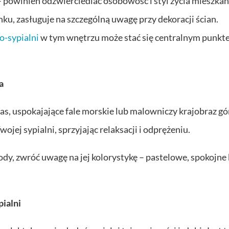
 powinien odzwierciedlać osobowość i styl życia mieszka
u, zasługuje na szczególną uwagę przy dekoracji ścian.
o-sypialni
w tym wnętrzu może stać się centralnym punkt
a
s, uspokajające fale morskie lub malowniczy krajobraz gór
ej sypialni, sprzyjając relaksacji i odprężeniu.
dy, zwróć uwagę na jej kolorystykę – pastelowe, spokojne 
ialni