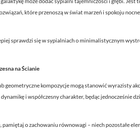
alaktykę może dodać sypialni tajemniczości i głębi. Jest t
ozwiązań, które przenoszą w świat marzeń i spokoju nocn
iej sprawdzi się w sypialniach o minimalistycznym wystr
esna na Ścianie
lub geometryczne kompozycje mogą stanowić wyrazisty ak
 dynamikę i współczesny charakter, będąc jednocześnie dz
tę, pamiętaj o zachowaniu równowagi – niech pozostałe el