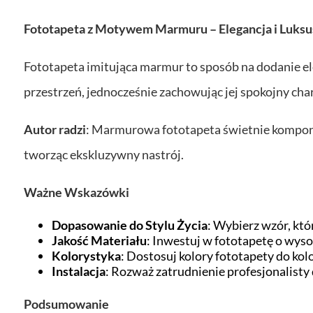
Fototapeta z Motywem Marmuru – Elegancja i Luksu
Fototapeta imitująca marmur to sposób na dodanie ele
przestrzeń, jednocześnie zachowując jej spokojny cha
Autor radzi
: Marmurowa fototapeta świetnie komponu
tworząc ekskluzywny nastrój.
Ważne Wskazówki
Dopasowanie do Stylu Życia
: Wybierz wzór, kt
Jakość Materiału
: Inwestuj w fototapetę o wysok
Kolorystyka
: Dostosuj kolory fototapety do kolo
Instalacja
: Rozważ zatrudnienie profesjonalisty d
Podsumowanie