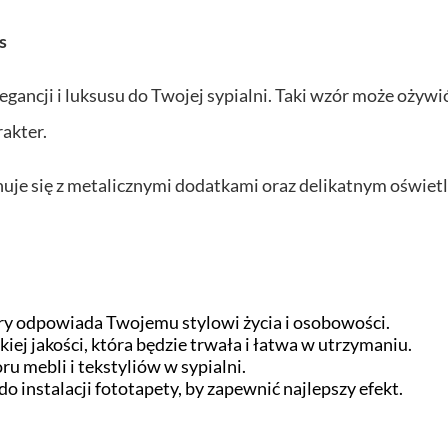
s
gancji i luksusu do Twojej sypialni. Taki wzór może ożywi
rakter.
je się z metalicznymi dodatkami oraz delikatnym oświet
óry odpowiada Twojemu stylowi życia i osobowości.
iej jakości, która będzie trwała i łatwa w utrzymaniu.
ru mebli i tekstyliów w sypialni.
o instalacji fototapety, by zapewnić najlepszy efekt.