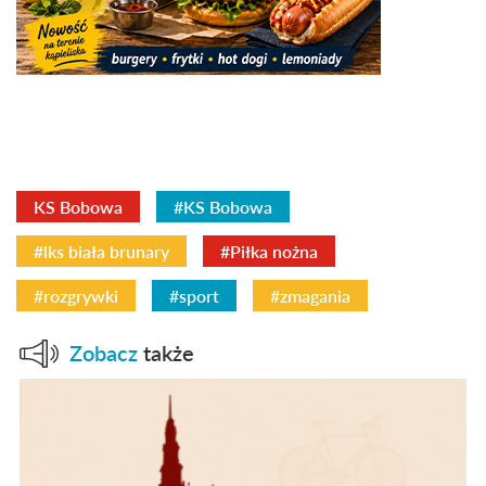
KS Bobowa
#KS Bobowa
#lks biała brunary
#Piłka nożna
#rozgrywki
#sport
#zmagania
Zobacz
także