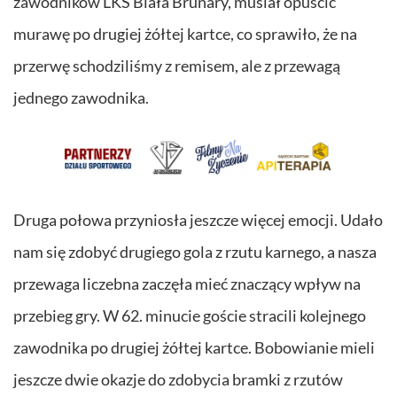
zawodników LKS Biała Brunary, musiał opuścić
murawę po drugiej żółtej kartce, co sprawiło, że na
przerwę schodziliśmy z remisem, ale z przewagą
jednego zawodnika.
Druga połowa przyniosła jeszcze więcej emocji. Udało
nam się zdobyć drugiego gola z rzutu karnego, a nasza
przewaga liczebna zaczęła mieć znaczący wpływ na
przebieg gry. W 62. minucie goście stracili kolejnego
zawodnika po drugiej żółtej kartce. Bobowianie mieli
jeszcze dwie okazje do zdobycia bramki z rzutów