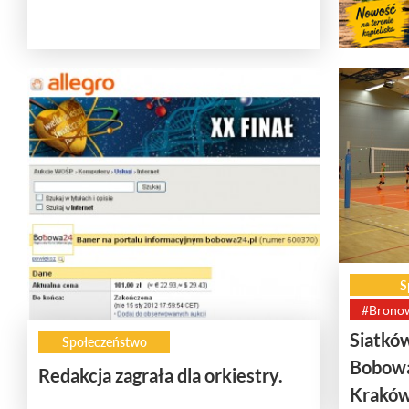
S
#Brono
Siatkó
Społeczeństwo
Bobowa
Redakcja zagrała dla orkiestry.
Krakó