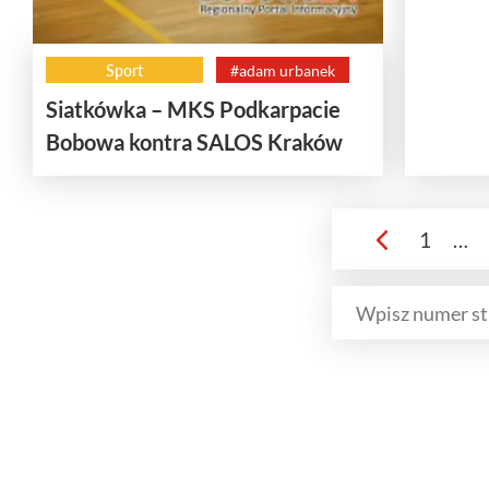
Sport
#adam urbanek
Siatkówka – MKS Podkarpacie
Bobowa kontra SALOS Kraków
1
…