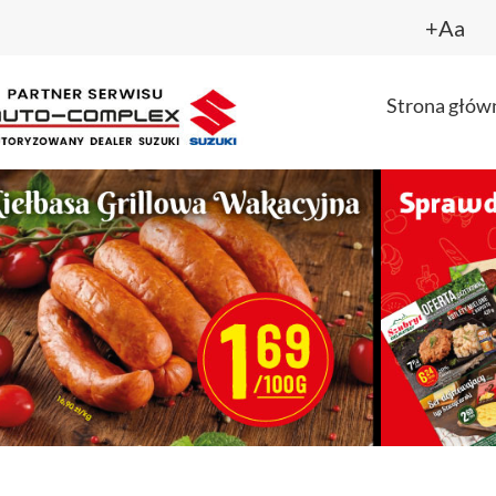
+Aa
Strona głów