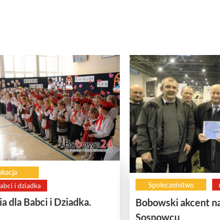
ukacja
Społeczeństwo
abci i dziadka
a dla Babci i Dziadka.
Bobowski akcent n
Sosnowcu