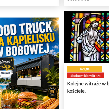
Religia
#bobowskie witraże
Kolejne witraże w
kościele.