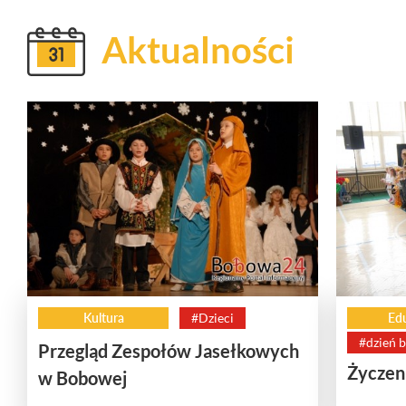
Aktualności
Kultura
#Dzieci
Ed
#dzień b
Przegląd Zespołów Jasełkowych
Życzeni
w Bobowej