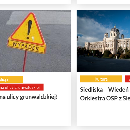
Kultura
licja
 na ulicy grunwaldzkiej
Siedliska – Wiedeń 
 na ulicy grunwaldzkiej!
Orkiestra OSP z Sie