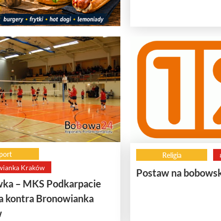
port
Religia
wianka Kraków
Postaw na bobows
wka – MKS Podkarpacie
 kontra Bronowianka
w