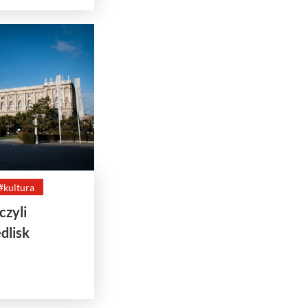
#kultura
czyli
dlisk