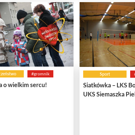
czeństwo
#gromnik
Sport
 o wielkim sercu!
Siatkówka – LKS B
UKS Siemaszka Pie