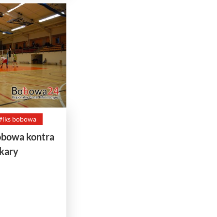
#lks bobowa
obowa kontra
kary