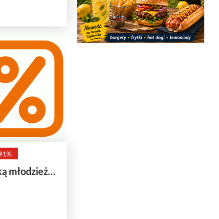
#1%
ką młodzież…