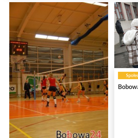
Społe
Bobowa