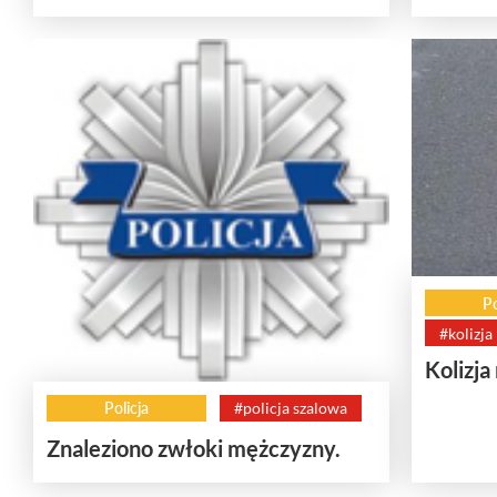
Po
#kolizja
Kolizja
Policja
#policja szalowa
Znaleziono zwłoki mężczyzny.