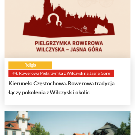
Religia
#4. Rowerowa Pielgrzymka z Wilczysk na Jasną Górę
Kierunek: Częstochowa. Rowerowa tradycja
łączy pokolenia z Wilczysk i okolic