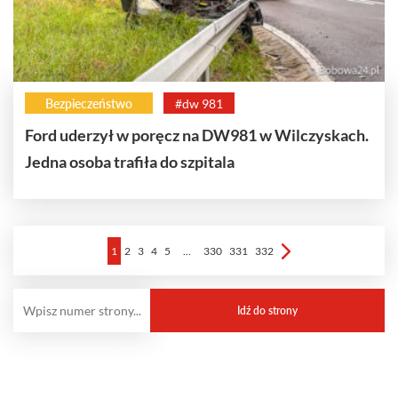
Bezpieczeństwo
#dw 981
Ford uderzył w poręcz na DW981 w Wilczyskach.
Jedna osoba trafiła do szpitala
1
2
3
4
5
…
330
331
332