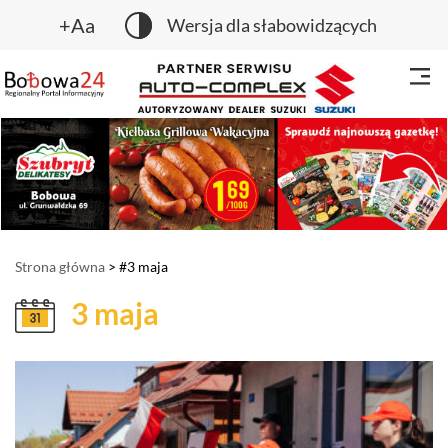
+Aa
Wersja dla słabowidzących
Strona główna
> #3 maja
3 maja