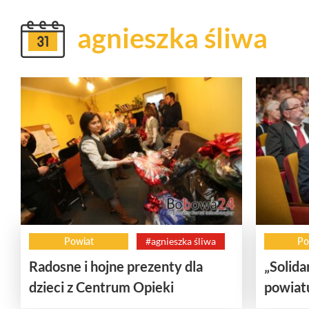
agnieszka śliwa
Powiat
#agnieszka śliwa
Po
Radosne i hojne prezenty dla
„Solida
dzieci z Centrum Opieki
powiat