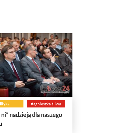
lityka
#agnieszka śliwa
rni” nadzieją dla naszego
u