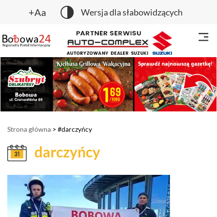
+Aa
Wersja dla słabowidzących
Strona główna
> #darczyńcy
darczyńcy