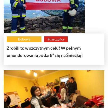
Bobowa
#darczyńcy
Zrobili to w szczytnym celu! W pełnym
umundurowaniu „wdarli” się na Śnieżkę!