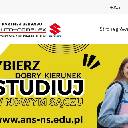
+Aa
Strona głów