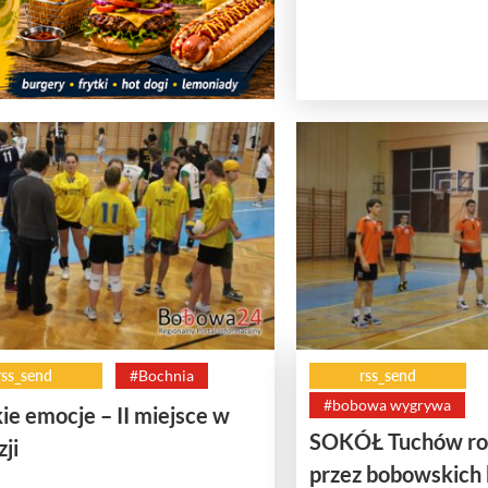
rss_send
#Bochnia
rss_send
#bobowa wygrywa
ie emocje – II miejsce w
SOKÓŁ Tuchów ro
zji
przez bobowskich