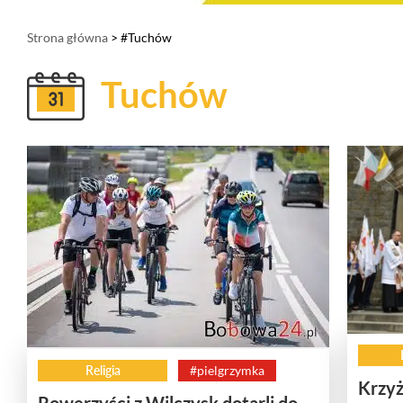
Strona główna
> #Tuchów
Tuchów
Religia
#pielgrzymka
Krzyż
Rowerzyści z Wilczysk dotarli do