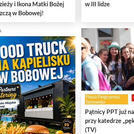
ieży i Ikona Matki Bożej
w III lidze
zczą w Bobowej!
A
Piesza Pielgrzymka
Tarnowska
Pątnicy PPT już na
przy katedrze „pę
(TV)