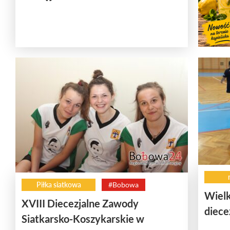
Piłka siatkowa
#Bobowa
Wielk
XVIII Diecezjalne Zawody
diece
Siatkarsko-Koszykarskie w