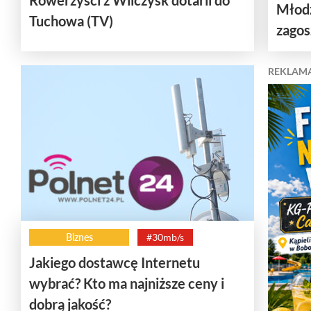
Młodz
Tuchowa (TV)
zagos
REKLAM
Biznes
#30mb/s
Jakiego dostawcę Internetu
wybrać? Kto ma najniższe ceny i
dobrą jakość?