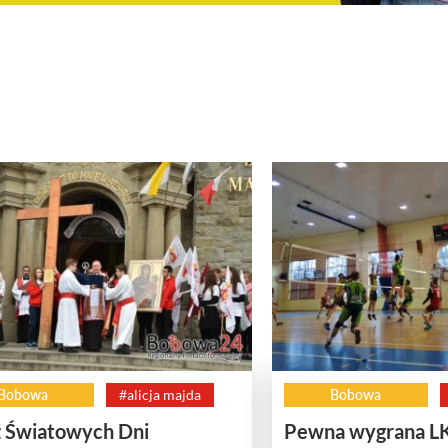
Bobowa
#alicja majda
Bobowa
 Światowych Dni
Pewna wygrana L