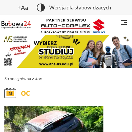
+Aa
Wersja dla słabowidzących
Strona główna
> #oc
oc