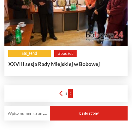
rss_send
#budżet
XXVIII sesja Rady Miejskiej w Bobowej
1
2