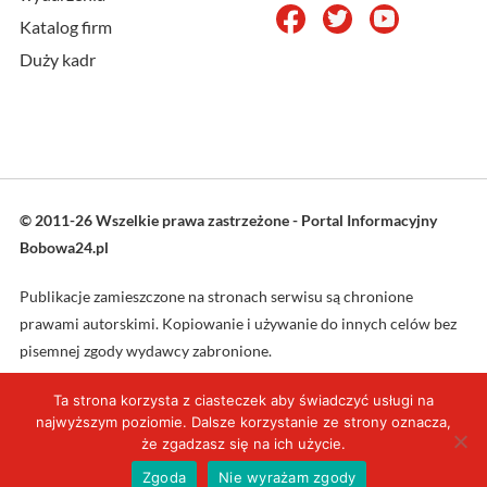
Katalog firm
Duży kadr
© 2011-26 Wszelkie prawa zastrzeżone - Portal Informacyjny
Bobowa24.pl
Publikacje zamieszczone na stronach serwisu są chronione
prawami autorskimi. Kopiowanie i używanie do innych celów bez
pisemnej zgody wydawcy zabronione.
Ta strona korzysta z ciasteczek aby świadczyć usługi na
Projekt oraz wykonanie: L4web.pl
najwyższym poziomie. Dalsze korzystanie ze strony oznacza,
że zgadzasz się na ich użycie.
Zgoda
Nie wyrażam zgody