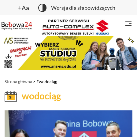
+Aa
Wersja dla słabowidzących
Strona główna
> #wodociąg
wodociąg