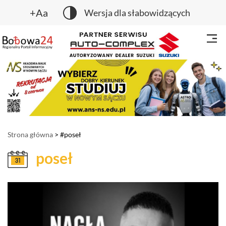
+Aa
Wersja dla słabowidzących
Strona główna
> #poseł
poseł