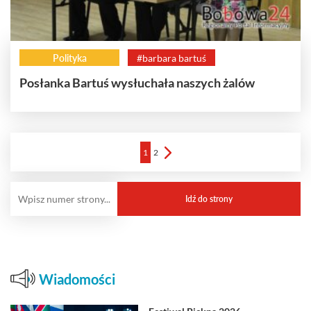
Polityka
#barbara bartuś
Posłanka Bartuś wysłuchała naszych żalów
1
2
Wiadomości