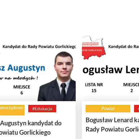
amorządowe
#Edukacja
Powiat
Bogusław Lenard k
 Augustyn kandydat do
Rady Powiatu Gorli
owiatu Gorlickiego