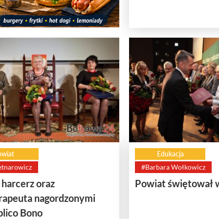
wiat
Edukacja
etnarowicz
#Barbara Wołkowicz
 harcerz oraz
Powiat świętował 
rapeuta nagordzonymi
blico Bono