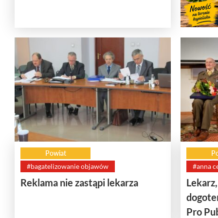
Powiat
Po
#bagatelizowanie objawów
#anna c
Reklama nie zastąpi lekarza
Lekarz,
dogote
Pro Pu