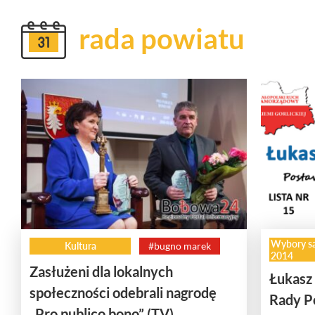
rada powiatu
Wybory s
Kultura
#bugno marek
2014
Zasłużeni dla lokalnych
Łukasz
społeczności odebrali nagrodę
Rady P
„Pro publico bono” (TV)