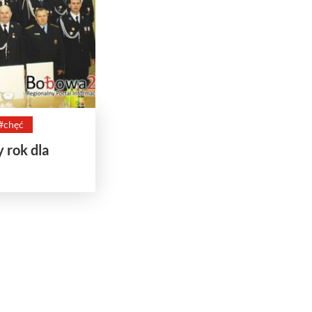
#chęć
y rok dla