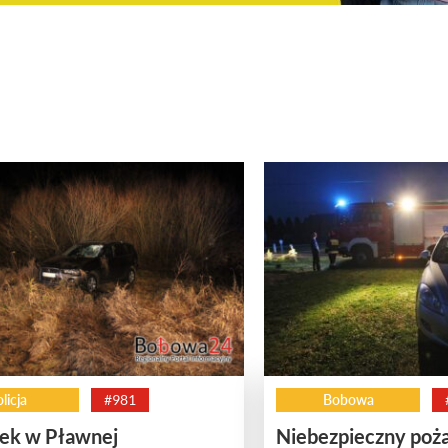
licja
#981
Bobowa
k w Pławnej
Niebezpieczny poża