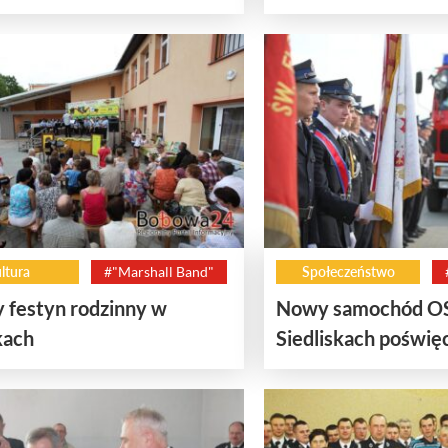
ltura
#"Marshall Band"
Społeczeństwo
 festyn rodzinny w
Nowy samochód O
kach
Siedliskach poświę