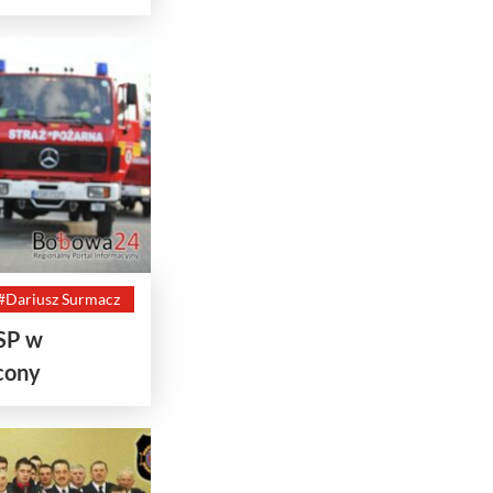
#Dariusz Surmacz
SP w
cony