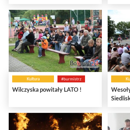
Kultura
#burmistrz
Ku
Wilczyska powitały LATO !
Wesoły
Siedlis