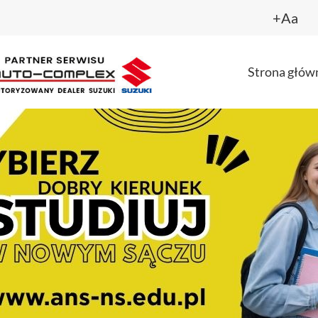
+Aa
Strona głów