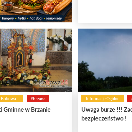
 Bobowa
#brzana
Informacje Ogólne
i Gminne w Brzanie
Uwaga burze !!! Za
bezpieczeństwo !