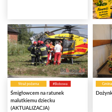
Straż pożarna
#Bobowa
Gmina
Śmigłowcem na ratunek
Dożynk
malutkiemu dziecku
(AKTUALIZACJA)