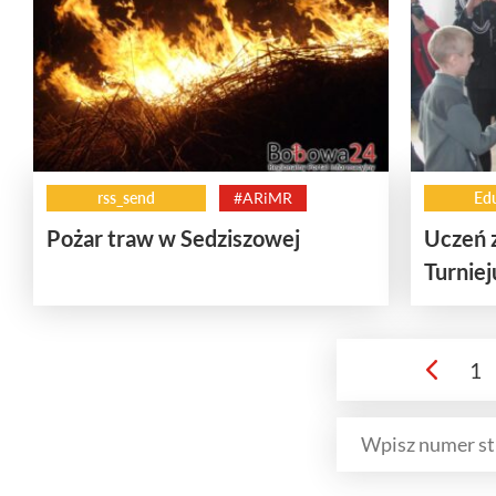
rss_send
#ARiMR
Ed
Pożar traw w Sedziszowej
Uczeń 
Turniej
1