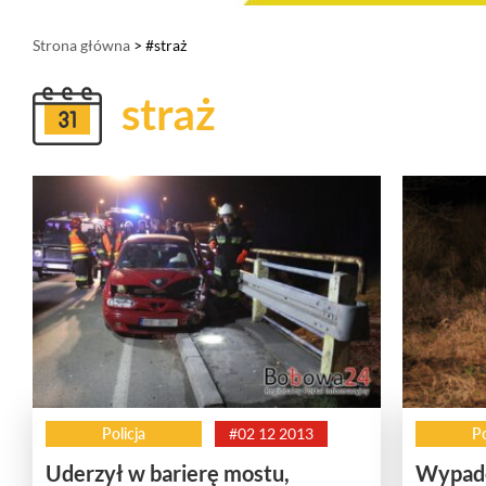
Strona główna
> #straż
straż
Policja
#02 12 2013
Po
Uderzył w barierę mostu,
Wypade