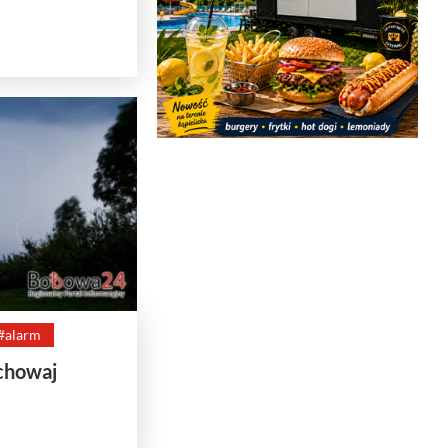
#alarm
chowaj