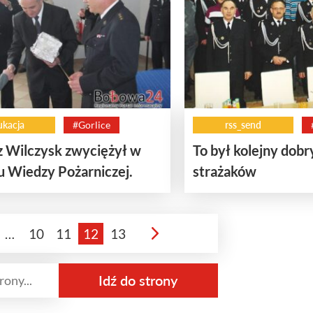
ukacja
#Gorlice
rss_send
z Wilczysk zwyciężył w
To był kolejny dobr
u Wiedzy Pożarniczej.
strażaków
…
10
11
12
13