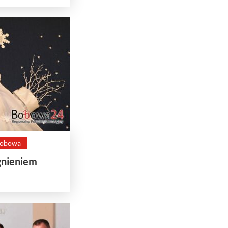
obowa
gnieniem