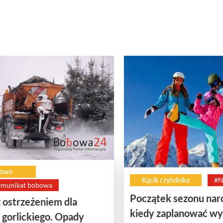
owa
Kącik czytelnika
#N
omunikat bobowa
Początek sezonu narc
ostrzeżeniem dla
kiedy zaplanować w
 gorlickiego. Opady