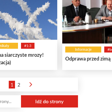
ikaty
#1:3
Informacje
#b
a siarczyste mrozy!
Odprawa przed zimą
zacja)
1
2