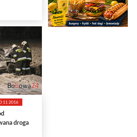
0 11 2016
od
wana droga