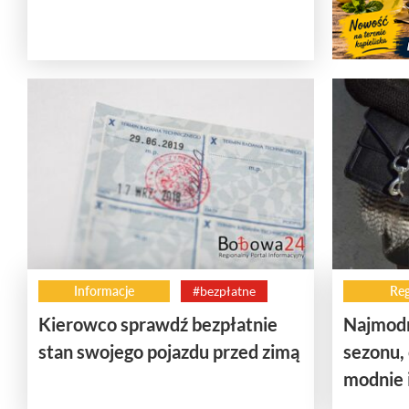
Informacje
#bezpłatne
Reg
Kierowco sprawdź bezpłatnie
Najmodn
stan swojego pojazdu przed zimą
sezonu, 
modnie 