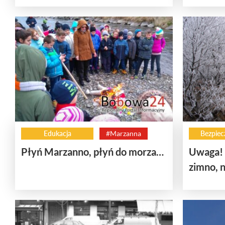
Edukacja
#Marzanna
Bezpiec
Płyń Marzanno, płyń do morza…
Uwaga! 
zimno, 