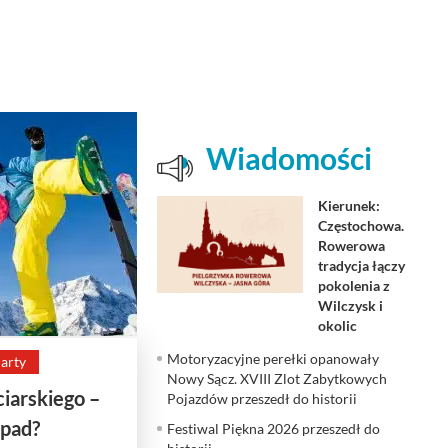
Wiadomości
Kierunek:
Częstochowa.
Rowerowa
tradycja łączy
pokolenia z
Wilczysk i
okolic
Motoryzacyjne perełki opanowały
arty
Nowy Sącz. XVIII Zlot Zabytkowych
iarskiego –
Pojazdów przeszedł do historii
ypad?
Festiwal Piękna 2026 przeszedł do