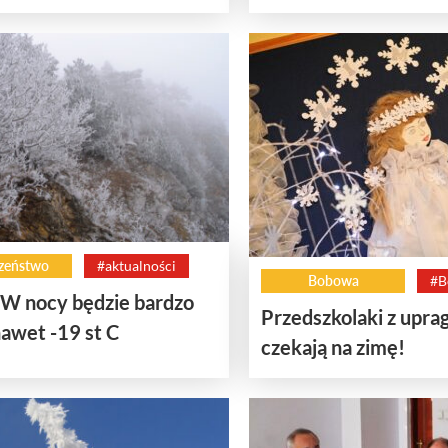
zeństwo
#aktualności
Bobowa
#B
W nocy będzie bardzo
Przedszkolaki z upra
nawet -19 st C
czekają na zimę!