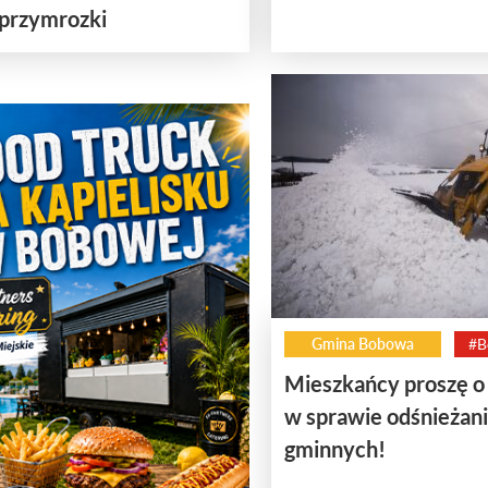
 przymrozki
Gmina Bobowa
#B
Mieszkańcy proszę o
w sprawie odśnieżani
gminnych!