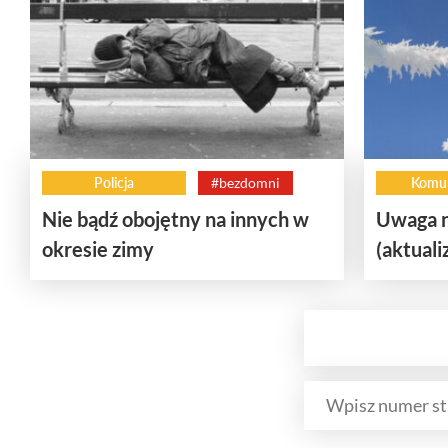
Policja
#bezdomni
Komun
Nie bądź obojętny na innych w
Uwaga n
okresie zimy
(aktuali