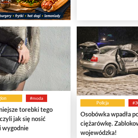
ion
#moda
Policja
#3
iejsze torebki tego
Osobówka wpadła p
czyli jak się nosić
ciężarówkę. Zabloko
i wygodnie
wojewódzka!