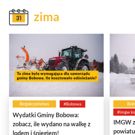
zima
Bezpieczeństwo
#Bobowa
Bob
#imgw k
Wydatki Gminy Bobowa:
IMGW z 
zobacz, ile wydano na walkę z
powiatu
lodem i śniegiem!