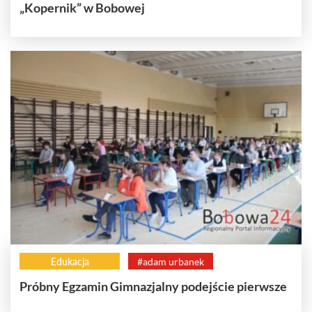
„Kopernik” w Bobowej
Edukacja
#adam urbanek
Próbny Egzamin Gimnazjalny podejście pierwsze