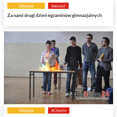
Edukacja
#aksolot
Za nami drugi dzień egzaminów gimnazjalnych
Edukacja
#Chemia