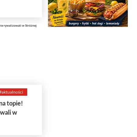
#aktualności
na topie!
wali w