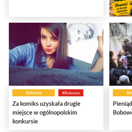
Bobowa
#Bobowa
Bo
Za komiks uzyskała drugie
Pieniąd
miejsce w ogólnopolskim
Bobowe
konkursie