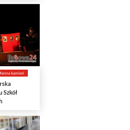
#anna kamień
rska
u Szkół
h