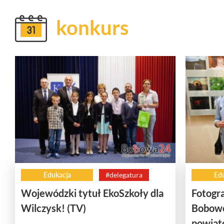
konkurs
Edukacja
#delegatura
Ed
Wojewódzki tytuł EkoSzkoły dla
Fotogr
Wilczysk! (TV)
Bobowe
powiat