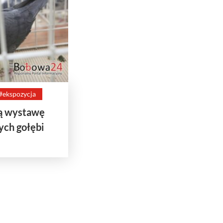
#ekspozycja
ą wystawę
ych gołębi