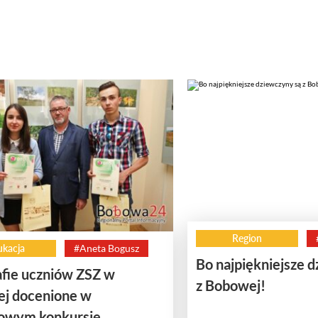
Region
ukacja
#Aneta Bogusz
Bo najpiękniejsze 
afie uczniów ZSZ w
z Bobowej!
j docenione w
owym konkursie