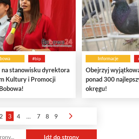
bowa
#bip
Informacje
 na stanowisku dyrektora
Obejrzyj wyjątkow
m Kultury i Promocji
ponad 300 najlepsz
 Bobowa!
okręgu!
2
3
4
…
7
8
9