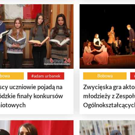
bowa
#adam urbanek
Bobowa
cy uczniowie pojadą na
Zwycięska gra akto
dzkie finały konkursów
młodzieży z Zespoł
iotowych
Ogólnokształcącyc