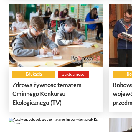
Edukacja
#aktualności
Bo
Zdrowa żywność tematem
Bobows
Gminnego Konkursu
wojewó
Ekologicznego (TV)
przedm