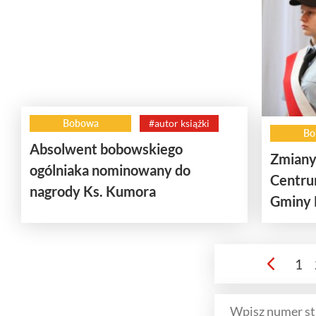
Bobowa
#autor książki
Bo
Absolwent bobowskiego
Zmiany
ogólniaka nominowany do
Centru
nagrody Ks. Kumora
Gminy
1